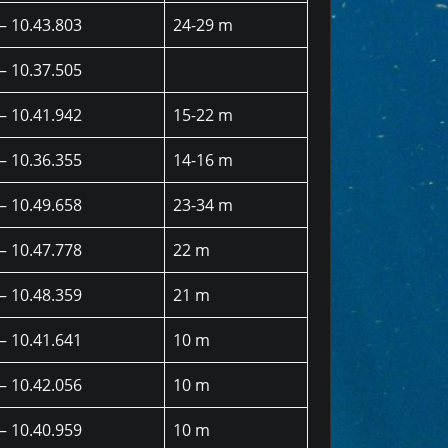
– 10.43.803
24-29 m
– 10.37.505
– 10.41.942
15-22 m
– 10.36.355
14-16 m
– 10.49.658
23-34 m
– 10.47.778
22 m
– 10.48.359
21 m
– 10.41.641
10 m
– 10.42.056
10 m
– 10.40.959
10 m