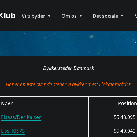
Klub
Vi tilbyder
Om os
Det sociale
Dykkersteder Danmark
Her er en liste over de steder vi dykker mest i lokalområdet.
Navn
Position
Elsass/Der Kaiser
55.48.095 
Lissi KR 75
55.49.042 