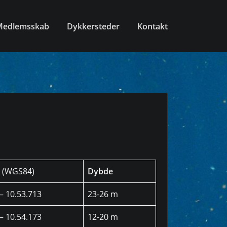
Medlemsskab
Dykkersteder
Kontakt
(WGS84)
Dybde
– 10.53.713
23-26 m
– 10.54.173
12-20 m