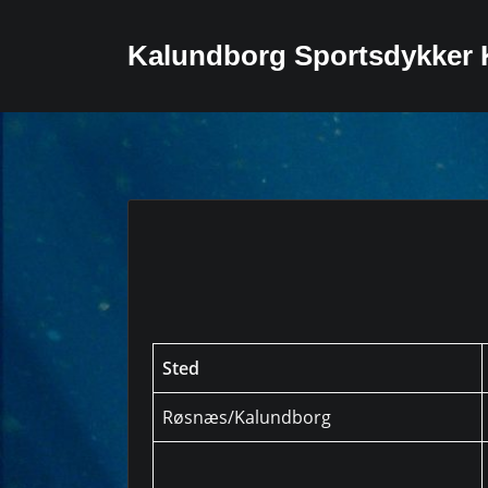
Skip
to
Kalundborg Sportsdykker 
content
Sted
Røsnæs/Kalundborg