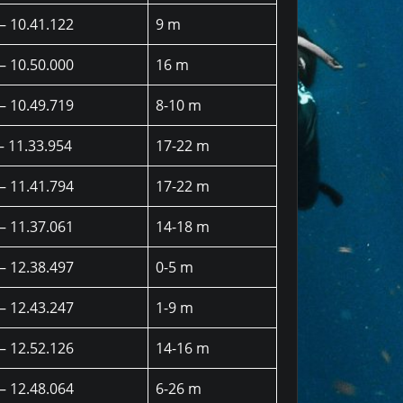
– 10.41.122
9 m
– 10.50.000
16 m
– 10.49.719
8-10 m
– 11.33.954
17-22 m
– 11.41.794
17-22 m
– 11.37.061
14-18 m
– 12.38.497
0-5 m
– 12.43.247
1-9 m
– 12.52.126
14-16 m
– 12.48.064
6-26 m