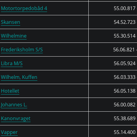
Motortorpedobåd 4
55.00.817 
Skansen
54.52.723 
Wilhelmine
55.30.514 
Frederiksholm S/S
56.06.821 
Libra M/S
56.05.924 
Wilhelm, Kuffen
56.03.333 
Hotellet
56.05.138 
Johannes L.
56.00.082 
Kanonvraget
55.38.689 
Vapper
55.14.400 