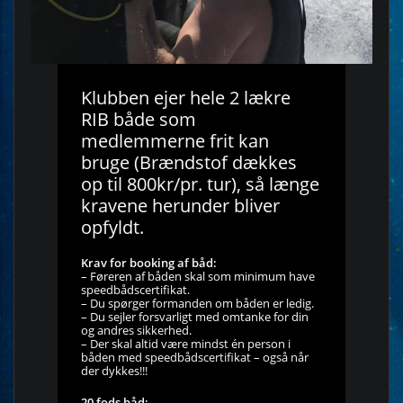
Klubben ejer hele 2 lækre
RIB både som
medlemmerne frit kan
bruge (Brændstof dækkes
op til 800kr/pr. tur), så længe
kravene herunder bliver
opfyldt.
Krav for booking af båd:
– Føreren af båden skal som minimum have
speedbådscertifikat.
– Du spørger formanden om båden er ledig.
– Du sejler forsvarligt med omtanke for din
og andres sikkerhed.
– Der skal altid være mindst én person i
båden med speedbådscertifikat – også når
der dykkes!!!
20 fods båd: